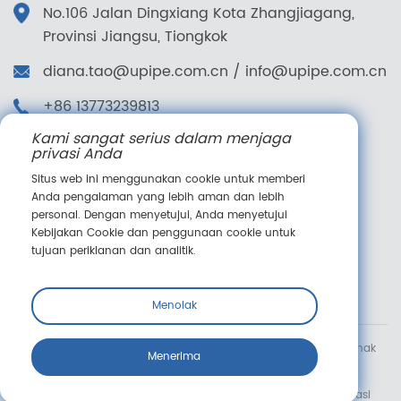
No.106 Jalan Dingxiang Kota Zhangjiagang,
Provinsi Jiangsu, Tiongkok
diana.tao@upipe.com.cn
/
info@upipe.com.cn
+86 13773239813
Kami sangat serius dalam menjaga
+86 13773239813
privasi Anda
Ikuti kami
Situs web ini menggunakan cookie untuk memberi
Anda pengalaman yang lebih aman dan lebih
personal. Dengan menyetujui, Anda menyetujui
Kebijakan Cookie dan penggunaan cookie untuk
tujuan periklanan dan analitik.
Pesan online
Menolak
Hak Cipta © Suzhou Jieyou Fluid Technology Co., Ltd. Semua hak
Menerima
dilindungi undang-undang.
Syarat & Ketentuan
Kebijakan Cookie
Pemberitahuan Privasi