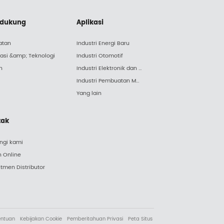
dukung
Aplikasi
atan
Industri Energi Baru
lasi &amp; Teknologi
Industri Otomotif
h
Industri Elektronik dan Peralatan Listrik
Industri Pembuatan Mesin
Yang lain
tak
ngi kami
n Online
tmen Distributor
entuan
Kebijakan Cookie
Pemberitahuan Privasi
Peta Situs