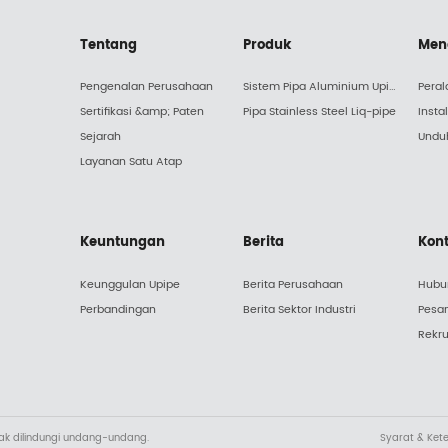
Tentang
Produk
Men
Pengenalan Perusahaan
Sistem Pipa Aluminium Upipe
Peral
Sertifikasi &amp; Paten
Pipa Stainless Steel Liq-pipe
Insta
Sejarah
Undu
Layanan Satu Atap
Keuntungan
Berita
Kon
Keunggulan Upipe
Berita Perusahaan
Hubu
Perbandingan
Berita Sektor Industri
Pesa
Rekru
hak dilindungi undang-undang.
Syarat & Ket