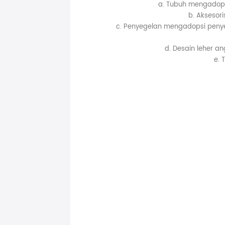
a. Tubuh mengadops
b. Aksesor
c. Penyegelan mengadopsi peny
d. Desain leher a
e. 