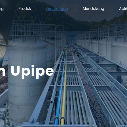
ng
Produk
Keuntungan
Mendukung
Apli
ng
Produk
Mendukung
Apli
n Upipe