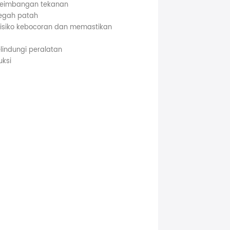
kseimbangan tekanan
cegah patah
isiko kebocoran dan memastikan
lindungi peralatan
uksi