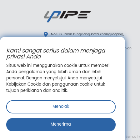
No.106 Jalan Dingxiang Kota Zhangjiagang,
Provinsi Jiangsu, Tiongkok
diana.tao@upipe.com.cn
/
info@upipe.com.cn
Kami sangat serius dalam menjaga
privasi Anda
+86 13773239813
Situs web ini menggunakan cookie untuk memberi
+86 13773239813
Anda pengalaman yang lebih aman dan lebih
Ikuti kami
personal. Dengan menyetujui, Anda menyetujui
Kebijakan Cookie dan penggunaan cookie untuk
tujuan periklanan dan analitik.
Menolak
Pesan online
Menerima
Hak Cipta © Suzhou Jieyou Fluid Technology Co., Ltd. Semua 