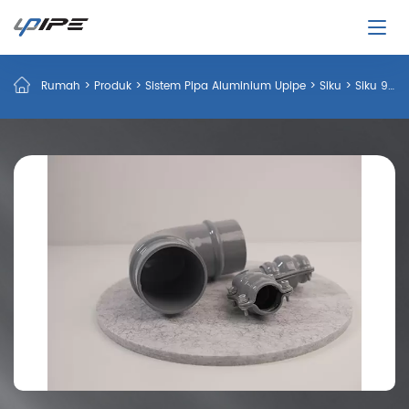
Rumah
>
Produk
>
Sistem Pipa Aluminium Upipe
>
Siku
>
Siku 90°