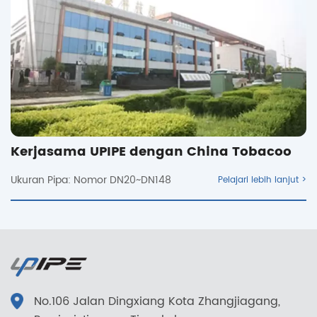
Kerjasama UPIPE dengan China Tobacoo
Ukuran Pipa: Nomor DN20~DN148
>
Pelajari lebih lanjut >
No.106 Jalan Dingxiang Kota Zhangjiagang,