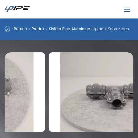
Rumah
>
Produk
>
Sistem Pipa Aluminium Upipe
>
Kaos
>
Mengurangi Tee