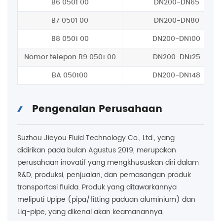
B6 0501 00
DN200-DN65
B7 0501 00
DN200-DN80
B8 0501 00
DN200-DN100
Nomor telepon B9 0501 00
DN200-DN125
BA 050100
DN200-DN148
Pengenalan Perusahaan
Suzhou Jieyou Fluid Technology Co., Ltd., yang
didirikan pada bulan Agustus 2019, merupakan
perusahaan inovatif yang mengkhususkan diri dalam
R&D, produksi, penjualan, dan pemasangan produk
transportasi fluida. Produk yang ditawarkannya
meliputi Upipe (pipa/fitting paduan aluminium) dan
Liq-pipe, yang dikenal akan keamanannya,